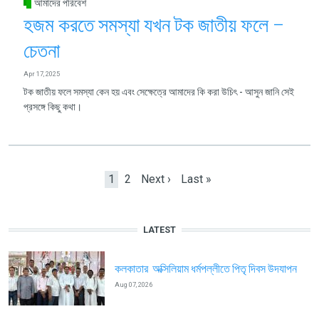
আমাদের পরিবেশ
হজম করতে সমস্যা যখন টক জাতীয় ফলে –
চেতনা
Apr 17, 2025
টক জাতীয় ফলে সমস্যা কেন হয় এবং সেক্ষেত্রে আমাদের কি করা উচিৎ - আসুন জানি সেই
প্রসঙ্গে কিছু কথা।
Pagination
Current page
Page
Next page
Last page
1
2
Next ›
Last »
LATEST
কলকাতার অক্সিলিয়াম ধর্মপল্লীতে পিতৃ দিবস উদযাপন
Aug 07, 2026