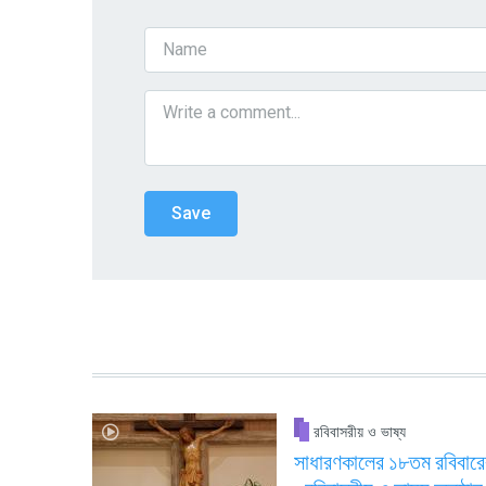
রবিবাসরীয় ও ভাষ্য
সাধারণকালের ১৮তম রবিবারে