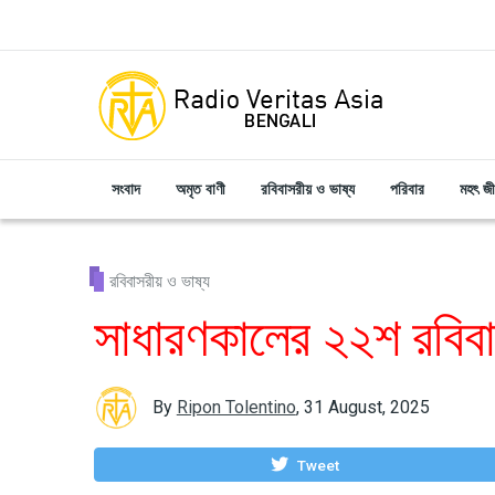
Skip to main content
সংবাদ
অমৃত বাণী
রবিবাসরীয় ও ভাষ্য
পরিবার
মহৎ জ
রবিবাসরীয় ও ভাষ্য
সাধারণকালের ২২শ রবিবার
By
Ripon Tolentino
,
31 August, 2025
Tweet