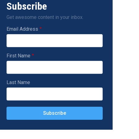
Subscribe
Get awesome content in your inbox.
Email Address
First Name
Last Name