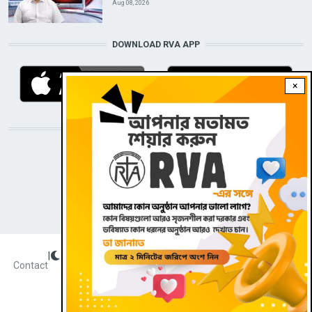
Aug 08, 2026
DOWNLOAD RVA APP
×
STAY CONNECTED WITH US!
|
Dark theme
FOOTER
Contact
Radio Veritas Asia © 2022