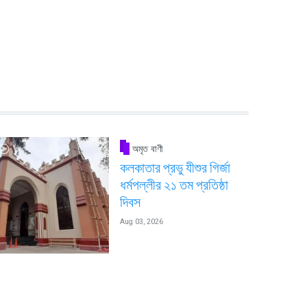
অমৃত বাণী
কলকাতার প্রভু যীশুর গির্জা
ধর্মপল্লীর ২১ তম প্রতিষ্ঠা
দিবস
Aug 03, 2026