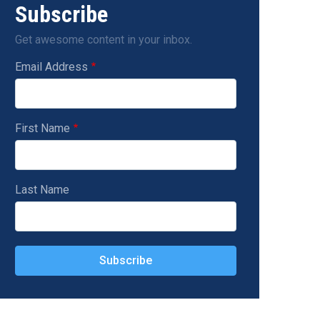
Subscribe
Get awesome content in your inbox.
Email Address
First Name
Last Name