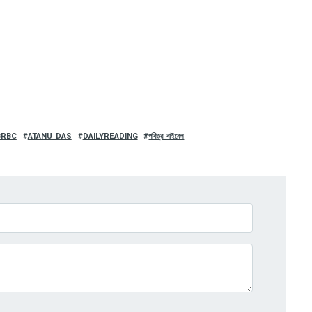
BRBC
ATANU_DAS
DAILYREADING
পবিত্র_বাইবেল