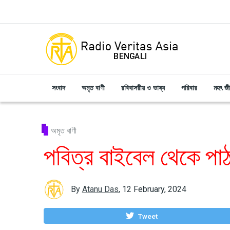
Skip to main content
সংবাদ
অমৃত বাণী
রবিবাসরীয় ও ভাষ্য
পরিবার
মহৎ জ
অমৃত বাণী
পবিত্র বাইবেল থেকে পা
By
Atanu Das
,
12 February, 2024
Tweet