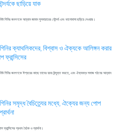
ৌন্দর্যকে ছাড়িয়ে যাক
়া নিউ গিনির জনগণকে আহ্বান জানান সুসমাচারের সৌন্দর্য এবং ভালোবাসা ছড়িয়ে দেওয়ার।
উ গিনির ক্যাথলিকদের, বিশ্বাস ও ঐক্যকে আলিঙ্গন করার
 ফ্রান্সিসের
য়া নিউ গিনির জনগণকে ঈশ্বরের কাছে তাদের হৃদয় উন্মুক্ত করতে, এবং ঐক্যবদ্ধ সমাজ গঠনের আহ্বান
উ গিনির সমৃদ্ধ বৈচিত্র্যের মধ্যে, ঐক্যের জন্য পোপ
প্রার্থনা
োপ ফ্রান্সিসের প্রথম বৈঠক ও প্রার্থনা।