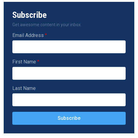
Subscribe
Get awesome content in your inbox.
Email Address
First Name
Last Name