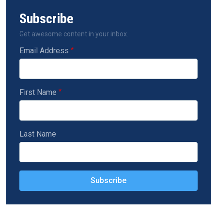
Subscribe
Get awesome content in your inbox.
Email Address
First Name
Last Name