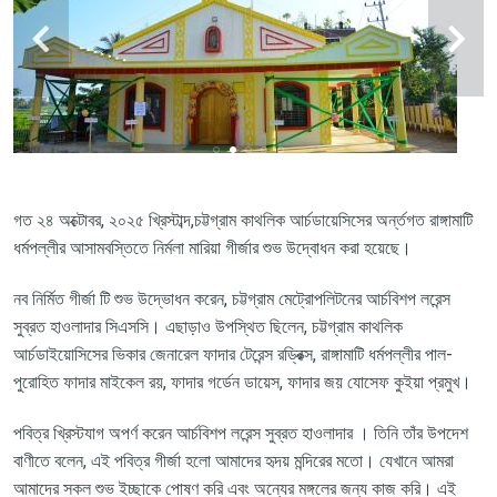
গত
২৪
অক্টোবর
,
২০২৫
খ্রিস্টাব্দ
,
চট্টগ্রাম
কাথলিক
আর্চডায়েসিসের
অর্ন্তগত
রাঙ্গামাটি
ধর্মপল্লীর
আসামবস্তিতে
নির্মলা
মারিয়া
গীর্জার
শুভ
উদ্বোধন
করা
হয়েছে
।
নব
নির্মিত
গীর্জা
টি
শুভ
উদ্ভোধন
করেন
,
চট্টগ্রাম
মেট্রোপলিটনের
আর্চবিশপ
লরেন্স
সুব্রত
হাওলাদার
সিএসসি
।
এছাড়াও
উপস্থিত
ছিলেন
,
চট্টগ্রাম
কাথলিক
আর্চডাইয়োসিসের
ভিকার
জেনারেল
ফাদার
টেরেন্স
রড্রিক্স
,
রাঙ্গামাটি
ধর্মপল্লীর
পাল
-
পুরোহিত
ফাদার
মাইকেল
রয়
,
ফাদার
গর্ডেন
ডায়েস
,
ফাদার
জয়
যোসেফ
কুইয়া
প্রমুখ
।
পবিত্র
খ্রিস্টযাগ
অপর্ণ
করেন
আর্চবিশপ
লরেন্স
সুব্রত
হাওলাদার
।
তিনি
তাঁর
উপদেশ
বাণীতে
বলেন
,
এই
পবিত্র
গীর্জা
হলো
আমাদের
হৃদয়
মন্দিরের
মতো
।
যেখানে
আমরা
আমাদের
সকল
শুভ
ইচ্ছাকে
পোষণ
করি
এবং
অন্যের
মঙ্গলের
জন্য
কাজ
করি
।
এই