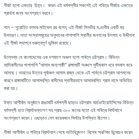
গীর্জা
হলো
একতার
চিহ্ন
।
কারন
এই
ধর্মপল্লীর
সকলেই
এই
পবিত্র
গীর্জায়
একত্রে
প্রার্থনা
জন্য
অংশগ্রহণ
করবে
।
পাল
–
পুরোহিত
ফাদার
মাইকেল
রয়
বলেন
,
এই
গীর্জা
সিনডীয়
মণ্ডলীর
একটি
বড়
উদাহরণ
।
দাতা
সংস্থাসমূহের
অনুদানের
পাশাপাশি
স্থানীয়
জনগনের
উৎসাহ
ও
উদ্দীপনা
এই
গীর্জা
স্থাপনে
গুরুত্বপূর্ণ
ভূমিকা
রয়েছে
।
উল্লেখ্য
যে
বাংলাদেশের
এক
দশমাংশ
অঞ্চল
হলো
পার্বত্য
চট্টগ্রাম
।
বিভিন্ন
আদিবাসীদের
পাশাপাশি
“
আসাম
জনগোষ্ঠী
”
রাঙ্গামাটি
অঞ্চলে
সুর্দীঘকাল
ধরে
বসবাস
করে
আসছে
।
ভারতের
উত্তর
পূর্বাঞ্চল
আসাম
রাজ্য
থেকে
এই
পার্বত্য
চট্টগ্রাম
আগমনের
কারনে
রাঙ্গামাটিতে
আসামবস্তি
বাসীদের
স্থানীয়ভাবে
আসামবস্তি
গ্রাম
নামে
অভিহিত
করা
হয়
।
উক্ত
আশীর্বাদ
অনুষ্ঠানে
রাঙামাটি
ধর্মপল্লী
ছাড়াও
চট্টগ্রাম
আর্চডাইয়োইসিসের
বিভিন্ন
ধর্মপল্লী
হতে
খ্রিস্টভক্তগণ
সহ
প্রায়
৩০০
জনের
মতো
এই
পবিত্র
খিস্টযাগে
অংশগ্রহণ
করেন
।
এছাড়াও
বেশ
কয়েকজন
সিস্টার
উপস্থিত
ছিলেন
।
গীর্জা
আশীর্বাদ
ও
পবিত্র
খ্রিস্টযাগ
শেষে
অতিথিবৃন্দগণ
বিশেষ
স্মরণিকা
উন্মোচন
করেন