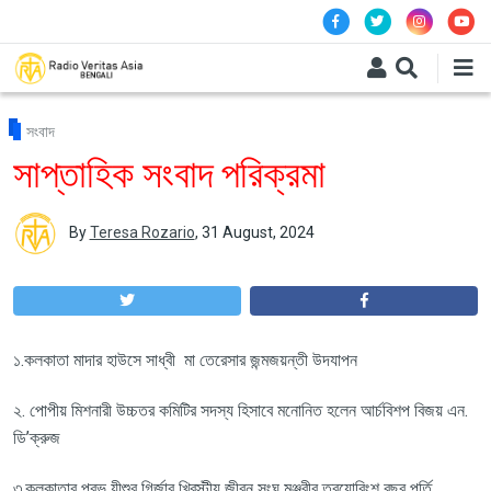
Skip to main content
সংবাদ
সাপ্তাহিক সংবাদ পরিক্রমা
By
Teresa Rozario
,
31 August, 2024
১.কলকাতা মাদার হাউসে সাধ্বী মা তেরেসার জন্মজয়ন্তী উদযাপন
২. পোপীয় মিশনারী উচ্চতর কমিটির সদস্য হিসাবে মনোনিত হলেন আর্চবিশপ বিজয় এন.
ডি’ক্রুজ
৩.কলকাতার প্রভু যীশুর গির্জার খ্রিস্টীয় জীবন সংঘ মঞ্জরীর ত্রয়োবিংশ বছর পূর্তি