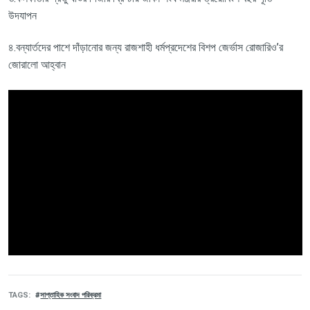
উদযাপন
৪.বন্যার্তদের পাশে দাঁড়ানোর জন্য রাজশাহী ধর্মপ্রদেশের বিশপ জের্ভাস রোজারিও’র
জোরালো আহ্বান
TAGS
সাপ্তাহিক সংবাদ পরিক্রমা