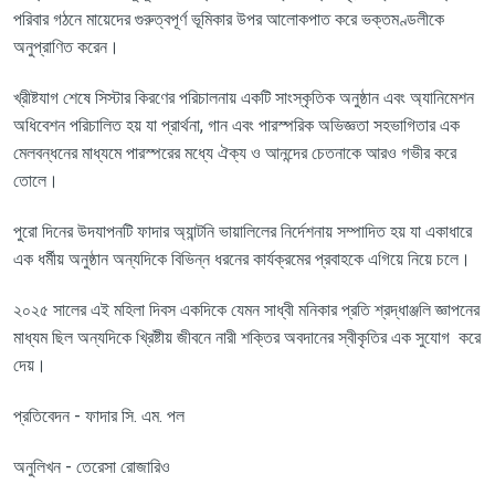
পরিবার গঠনে মায়েদের গুরুত্বপূর্ণ ভূমিকার উপর আলোকপাত করে ভক্তমণ্ডলীকে
অনুপ্রাণিত করেন।
খ্রীষ্টযাগ শেষে
সিস্টার কিরণের
পরিচালনায়
একটি সাংস্কৃতিক অনুষ্ঠান এবং অ্যানিমেশন
অধিবেশন পরিচালিত হয় যা প্রার্থনা, গান এবং পারস্পরিক অভিজ্ঞতা সহভাগিতার এক
মেলবন্ধনের
মাধ্যমে পারস্পরের মধ্যে
ঐক্য ও আনন্দের চেতনাকে আরও গভীর করে
তোলে।
পুরো দিনের
উদযাপনটি ফাদার অ্যান্টনি ভায়ালিলের নির্দেশনায় সম্পাদিত হয়
যা একাধারে
এক ধর্মীয় অনুষ্ঠান অন্যদিকে বিভিন্ন ধরনের কার্যক্রমের প্রবাহকে এগিয়ে নিয়ে চলে
।
২০২৫ সালের এই মহিলা দিবস একদিকে যেমন
সাধ্বী মনিকার প্রতি শ্রদ্ধাঞ্জলি জ্ঞাপনের
মাধ্যম
ছিল অন্যদিকে খ্রিষ্টীয় জীবনে নারী শক্তির অবদানের স্বীকৃতির এক
সুযোগ
করে
দেয়
।
প্রতিবেদন
-
ফাদার
সি. এম. পল
অনুলিখন
-
তেরেসা
রোজারিও