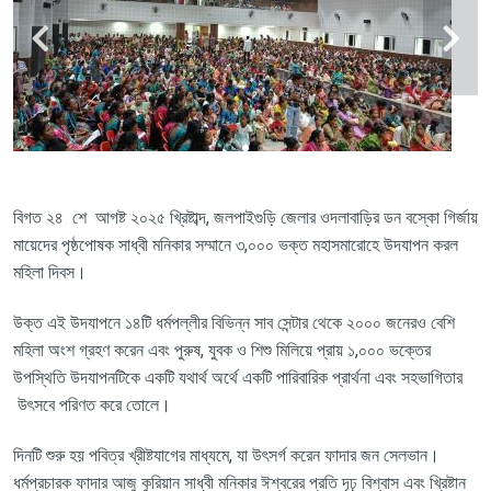
বিগত
২৪
শে
আগষ্ট ২০২৫
খ্রিষ্টাব্দ
,
জলপাইগুড়ি
জেলার
ও
দলাবাড়ির ডন বস্কো গির্জায়
মায়েদের পৃষ্ঠপোষক
সাধ্বী মনিকার সম্মানে ৩,০০০ ভক্ত
মহাসমারোহে
উদযাপন
করল
মহিলা দিবস
।
উক্ত
এই উদযাপনে ১৪টি ধর্মপল্লীর বিভিন্ন সাব সেন্টার থেকে ২০০০ জনেরও বেশি
মহিলা অংশ গ্রহণ করেন
এবং
পুরুষ, যুবক ও
শিশু মিলিয়ে
প্রায় ১,০০০
ভক্তের
উপস্থিতি উদযাপনটিকে একটি যথার্থ অর্থে একটি পারিবারিক
প্রার্থনা এবং সহভাগিতার
উৎসবে পরিণত করে তোলে।
দিনটি শুরু হয় পবিত্র খ্রীষ্টযাগের মাধ্যমে, যা উৎসর্গ করেন
ফাদার জন সেলভান।
ধর্মপ্রচারক ফাদার আজু কুরিয়ান সাধ্বী মনিকার ঈশ্বরের প্রতি দৃঢ় বিশ্বাস এবং খ্রিষ্টান