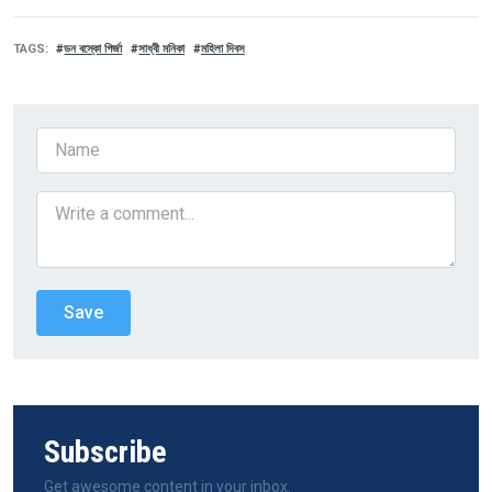
TAGS
ডন বস্কো গির্জা
সাধ্বী মনিকা
মহিলা দিবস
Subscribe
Get awesome content in your inbox.