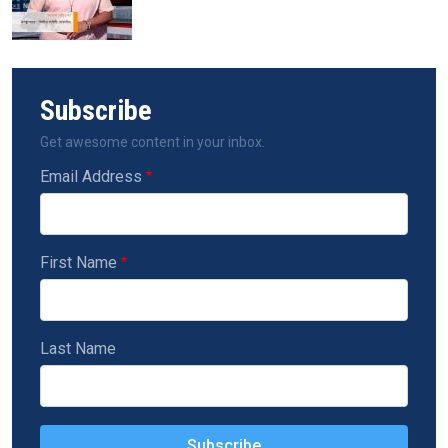
Subscribe
Get awesome content in your inbox.
Email Address
First Name
Last Name