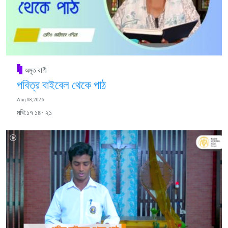
অমৃত বাণী
পবিত্র বাইবেল থেকে পাঠ
Aug 08, 2026
মথি:১৭ ১৪- ২১