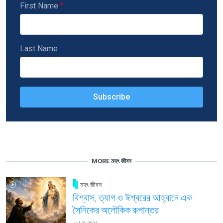
First Name
Last Name
MORE মহৎ জীবন
মহৎ জীবন
বিশ্বাস, ত্যাগ ও ঈশ্বরের আহ্বানে এক
সৈনিকের অলৌকিক রূপান্তর