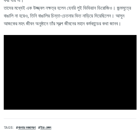
করা যায় না।
তাদের মধ্যেই এক উজ্জ্বল নক্ষত্র হলেন হেনরি লুই ভিভিয়ান ডিরোজিও। জন্মসূত্রে
বাঙালি না হয়েও, তিনি বাঙালির চিন্তা-চেতনার ভিত নাড়িয়ে দিয়েছিলেন। আসুন
আজকের মহৎ জীবন অনুষ্ঠানে তাঁর স্বল্প জীবনের মহান কর্মকান্ডের কথা জানব।
TAGS
বাংলার নবজাগরণ
ইয়ং বেঙ্গল