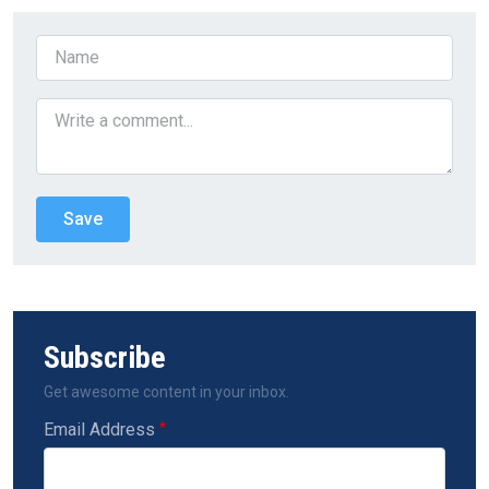
Subscribe
Get awesome content in your inbox.
Email Address