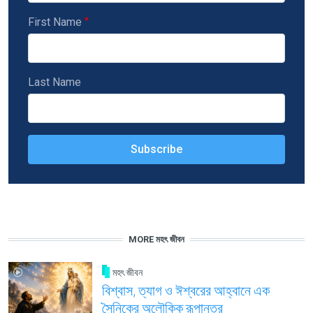
First Name
Last Name
MORE মহৎ জীবন
মহৎ জীবন
বিশ্বাস, ত্যাগ ও ঈশ্বরের আহ্বানে এক
সৈনিকের অলৌকিক রূপান্তর