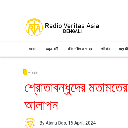
Skip to main content
সংবাদ
অমৃত বাণী
রবিবাসরীয় ও ভাষ্য
পরিবার
মহৎ জ
পরিবার
শ্রোতাবন্ধুদের মতামতে
আলাপন
By
Atanu Das
,
16 April, 2024