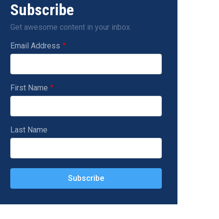
Subscribe
Get awesome content in your inbox.
Email Address
First Name
Last Name