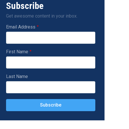
Subscribe
Get awesome content in your inbox.
Email Address
First Name
Last Name