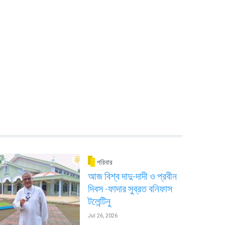
পরিবার
আজ বিশ্ব দাদু-দাদী ও প্রবীন
দিবস -ফাদার সুব্রত বনিফাস
টলেন্টিনু
Jul 26, 2026