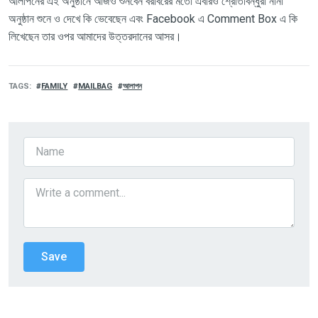
আলাপনের এই অনুষ্ঠানে আজও শুনবেন বরাবরের মতো এবারও শ্রোতাবন্ধুরা নানা
অনুষ্ঠান শুনে ও দেখে কি ভেবেছেন এবং Facebook এ Comment Box এ কি
লিখেছেন তার ওপর আমাদের উত্তরদানের আসর।
TAGS
FAMILY
MAILBAG
আলাপন