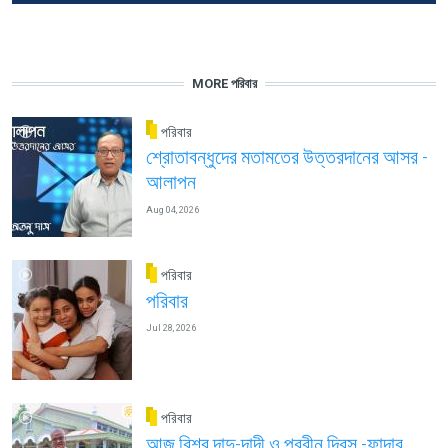
MORE পরিবার
পরিবার
শ্রোতাবন্ধুদের মতামতের উত্তরদানের আসর -
আলাপন
Aug 04, 2026
পরিবার
পরিবার
Jul 28, 2026
পরিবার
আজ বিশ্ব দাদু-দাদী ও প্রবীন দিবস -ফাদার