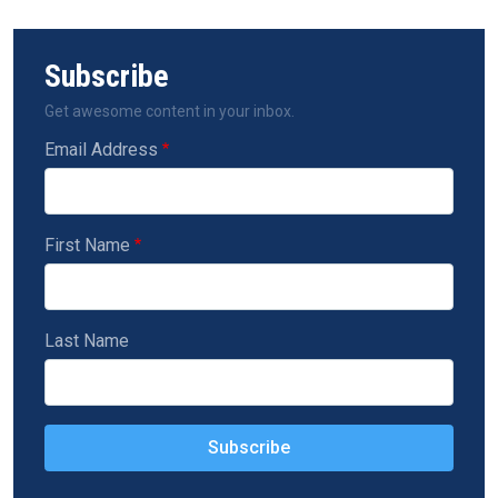
Subscribe
Get awesome content in your inbox.
Email Address
First Name
Last Name