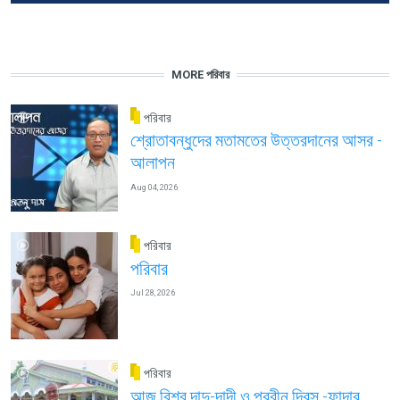
MORE পরিবার
পরিবার
শ্রোতাবন্ধুদের মতামতের উত্তরদানের আসর -
আলাপন
Aug 04, 2026
পরিবার
পরিবার
Jul 28, 2026
পরিবার
আজ বিশ্ব দাদু-দাদী ও প্রবীন দিবস -ফাদার