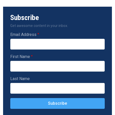
Subscribe
Get awesome content in your inbox.
Email Address
First Name
Last Name