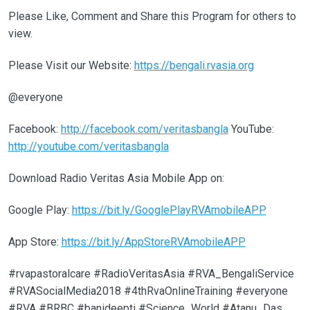
Please Like, Comment and Share this Program for others to
view.
Please Visit our
Website:
https://bengali.rvasia.org
@everyone
Facebook:
http://facebook.com/veritasbangla
YouTube:
http://youtube.com/veritasbangla
Download Radio Veritas Asia Mobile App on:
Google Play:
https://bit.ly/GooglePlayRVAmobileAPP
App Store:
https://bit.ly/AppStoreRVAmobileAPP
#rvapastoralcare #RadioVeritasAsia #RVA_BengaliService
#RVASocialMedia2018 #4thRvaOnlineTraining #everyone
#RVA #BRBC #banideepti #Science_World #Atanu_Das