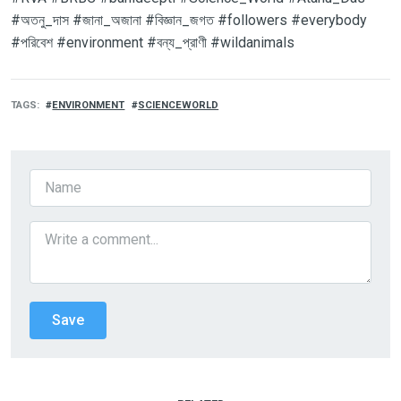
#অতনু_দাস #জানা_অজানা #বিজ্ঞান_জগত #followers #everybody
#পরিবেশ #environment
#বন্য_প্রাণী #wildanimals
TAGS
ENVIRONMENT
SCIENCEWORLD