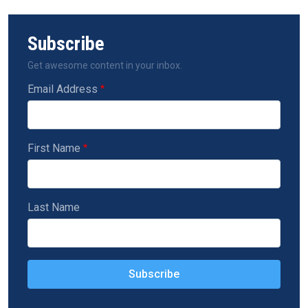
Subscribe
Get awesome content in your inbox.
Email Address
First Name
Last Name