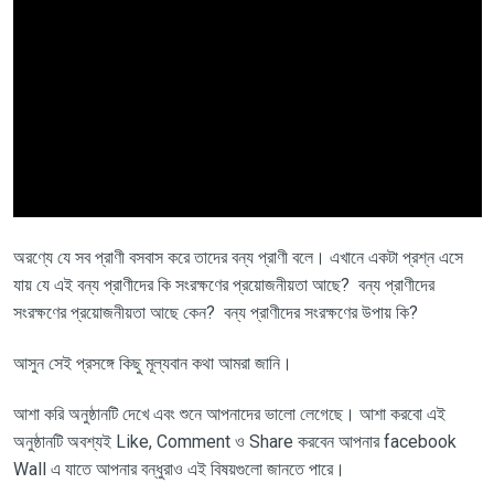
অরণ্যে যে সব প্রাণী বসবাস করে তাদের বন্য প্রাণী বলে। এখানে একটা প্রশ্ন এসে
যায় যে এই বন্য প্রাণীদের কি সংরক্ষণের প্রয়োজনীয়তা আছে? বন্য প্রাণীদের
সংরক্ষণের প্রয়োজনীয়তা আছে কেন? বন্য প্রাণীদের সংরক্ষণের উপায় কি?
আসুন সেই
প্রসঙ্গে
কিছু মূল্যবান কথা
আমরা জানি।
আশা করি অনুষ্ঠানটি দেখে এবং শুনে আপনাদের ভালো লেগেছে। আশা করবো এই
অনুষ্ঠানটি অবশ্যই
Like, Comment ও Share করবেন আপনার facebook
Wall এ যাতে আপনার বন্ধুরাও এই বিষয়গুলো জানতে পারে
।