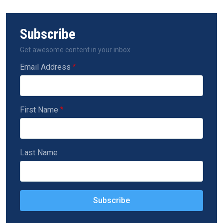
Subscribe
Get awesome content in your inbox.
Email Address
First Name
Last Name