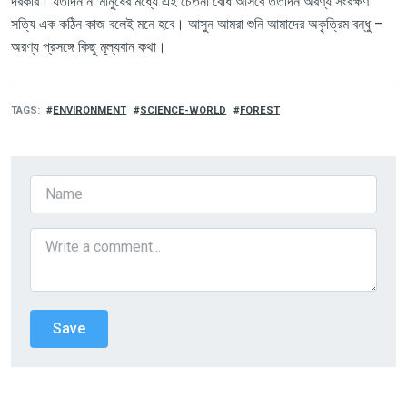
দরকার
।
যতদিন না মানুষের মধ্যে এই চেতনা বোধ আসবে ততদিন অরণ্য সংরক্ষণ
সত্যি এক কঠিন কাজ বলেই মনে হবে। আসুন
আমরা শুনি আমাদের
অকৃত্রিম বন্ধু –
অরণ্য
প্রসঙ্গে
কিছু মূল্যবান কথা।
TAGS
ENVIRONMENT
SCIENCE-WORLD
FOREST