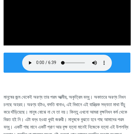
মানুষের জন্ম থেকেই অরণ্য তার পরম আত্মীয়
, অকৃত্রিম বন্ধু। অকাতরে অরণ্য নিধন
চলছে অহরহ। অরণ্য হটাও, বসতি বানাও, এই বিধানে এই যান্ত্রিক সভ্যতা মাথা উঁচু
করে দাঁড়িয়েছে। মানুষ বোঝে না যে তা নয়। কিন্তু এখনো আমরা বৃক্ষনিধন কর্ম থেকে
বিরত হই নি। এটা বন্ধ হওয়া খুবই জরুরী। মানুষকে বুঝতে হবে গাছ আমাদের পরম
বন্ধু। একটি গাছ মানে একটি প্রাণ আর বৃক্ষ হত্যা মানেই নিজেকে হত্যা এই উপলব্ধি