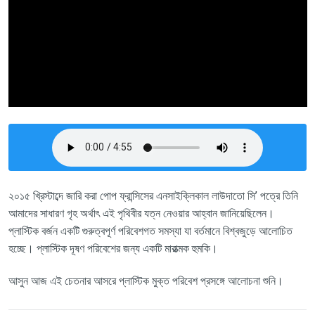
২০১৫ খ্রিস্টাব্দে জারি করা পোপ ফ্রান্সিসের এনসাইক্লিকাল লাউদাতো
সি
’
পত্রে
তিনি
আমাদের
সাধারণ গৃহ
অর্থাৎ এই পৃথিবী
র
যত্ন
নেওয়ার
আহ্বান
জানিয়েছিলেন।
প্লাস্টিক বর্জন একটি গুরুত্বপূর্ণ পরিবেশগত সমস্যা যা বর্তমানে বিশ্বজুড়ে আলোচিত
হচ্ছে
।
প্লাস্টিক
দূষণ
পরিবেশের জন্য একটি মারাত্মক হুমকি।
আসুন আজ এই চেতনার আসরে
প্লাস্টিক মুক্ত পরিবেশ
প্রসঙ্গে আলোচনা শুনি।