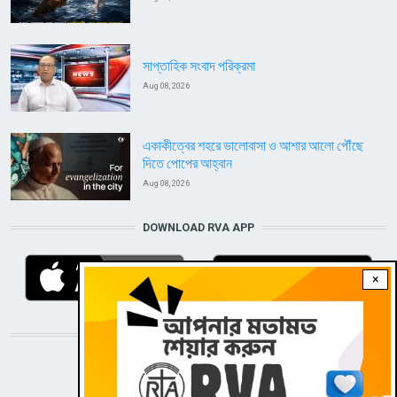
সাপ্তাহিক সংবাদ পরিক্রমা
Aug 08, 2026
একাকীত্বের শহরে ভালোবাসা ও আশার আলো পৌঁছে
দিতে পোপের আহ্বান
Aug 08, 2026
DOWNLOAD RVA APP
×
STAY CONNECTED WITH US!