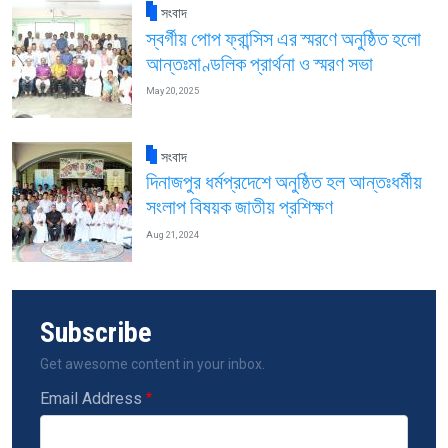
সংবাদ
স্বর্গীয় পোপ ফ্রান্সিস এর স্মরণে অনুষ্ঠিত হলো
আন্তঃমাণ্ডলিক প্রার্থনা ও স্মরণ সভা
May 20, 2025
সংবাদ
দিনাজপুর ধর্মপ্রদেশে অনুষ্ঠিত হল আন্তঃধর্মীয়
সংলাপ বিষয়ক জাতীয় প্রশিক্ষণ
Aug 21, 2024
Subscribe
Get awesome content in your inbox.
Email Address