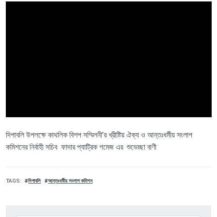
দিপাবলি উপলক্ষে কাথলিক বিশপ সম্মিলনী’র খ্রীষ্টিয় ঐক্য ও আন্তঃধর্মীয় সংলাপ
কমিশনের নির্বাহী সচিব ফাদার প্যাট্রিক গমেজ এর শুভেচ্ছা বাণী
TAGS
দিপাবলি
আন্তঃধর্মীয় সংলাপ কমিশন