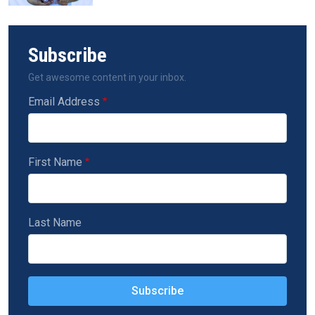
Subscribe
Get awesome content in your inbox.
Email Address
First Name
Last Name