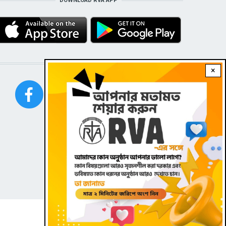
DOWNLOAD RVA APP
STAY CONNECTED WITH US!
×
FOOTER
Contact
|
Dark theme