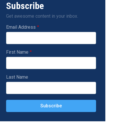
Subscribe
Get awesome content in your inbox.
Email Address
First Name
Last Name