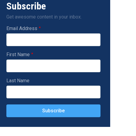
Subscribe
Get awesome content in your inbox.
Email Address
First Name
Last Name