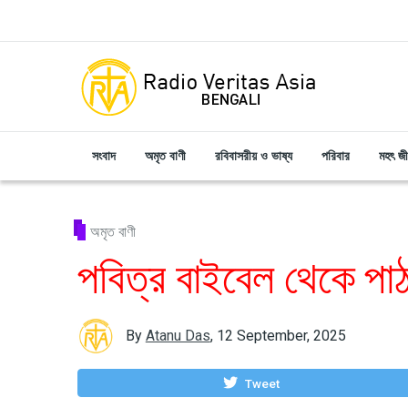
Skip to main content
সংবাদ
অমৃত বাণী
রবিবাসরীয় ও ভাষ্য
পরিবার
মহৎ জ
অমৃত বাণী
পবিত্র বাইবেল থেকে পা
By
Atanu Das
,
12 September, 2025
Tweet