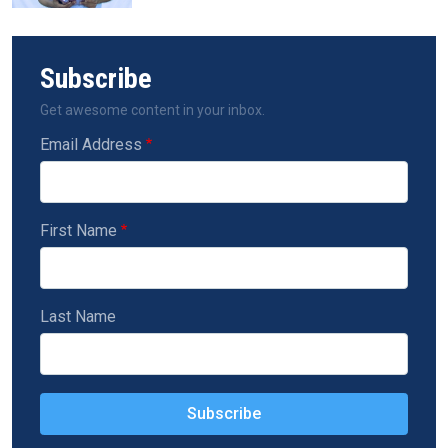
Subscribe
Get awesome content in your inbox.
Email Address
First Name
Last Name