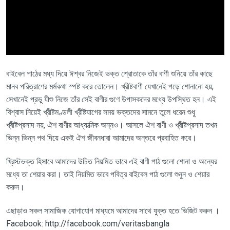
বাইবেল পাঠের মধ্য দিয়ে ঈশ্বর নিজেই ভক্ত শ্রোতাকে তাঁর বাণী শুনিয়ে তাঁর কাছে
মানব পরিত্রাণের মর্মকথা স্পষ্ট করে তোলেন। খ্রীষ্টবাণী যেখানেই পড়ে শোনানো হয়,
সেখানেই প্রভু যীশু নিজে তাঁর সেই বাণীর গুণে উপাসকদের মধ্যে উপস্থিত হন। এই
বিশ্বাস নিয়েই খ্রীষ্টমণ্ডলী খ্রীষ্টযাগের সময় ভক্তদের সামনে তুলে ধরেন শুধু
খ্ৰীষ্টপ্রসাদ নয়, ঐশ বাণীর আধ্যাত্মিক অন্নও। আসলে ঐশ বাণী ও খ্রীষ্টপ্রসাদ তখন
ভিন্ন ভিন্ন পথ দিয়ে একই ঐশ জীবনধারা আমাদের অন্তরে প্রবাহিত করে।
খ্রিস্টভক্ত হিসাবে আমাদের উচিত নিয়মিত ভাবে এই বাণী পাঠ গুলো শোনা ও অন্যের
মধ্যে তা শেয়ার করা। তাই নিয়মিত ভাবে পবিত্র বাইবেল পাঠ গুলো শুনুন ও শেয়ার
করুন।
এছাড়াও সকল সামাজিক যোগাযোগ মাধ্যমে আমাদের সাথে যুক্ত হতে ভিজিট করুন ।
Facebook: http://facebook.com/veritasbangla