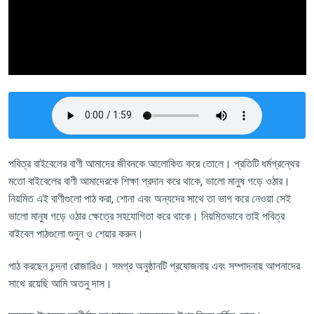
পবিত্র বাইবেলের বাণী আমাদের জীবনকে আলোকিত করে তোলে। প্রতিটি ধর্মগ্রন্থের
মতো বাইবেলের বাণী আমাদেরকে শিক্ষা প্রদান করে থাকে, ভালো মানুষ গড়ে ওঠার।
নিয়মিত এই বাণীগুলো পাঠ করা, শোনা এবং অন্যদের সাথে তা ভাগ করে নেওয়া সেই
ভালো মানুষ গড়ে ওঠার ক্ষেত্রে সহযোগিতা করে থাকে। নিয়মিতভাবে তাই পবিত্র
বাইবেল পাঠগুলো শুনুন ও শেয়ার করুন।
পাঠ
করছেন চন্দনা
রোজারিও। সমগ্র অনুষ্ঠানটি প্রযোজনায় এবং সম্পাদনায়
আপনাদের
সাথে
রয়েছি
আমি
অতনু
দাস।