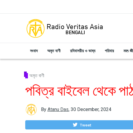
Skip to main content
সংবাদ
অমৃত বাণী
রবিবাসরীয় ও ভাষ্য
পরিবার
মহৎ জ
অমৃত বাণী
পবিত্র বাইবেল থেকে পা
By
Atanu Das
,
30 December, 2024
Tweet