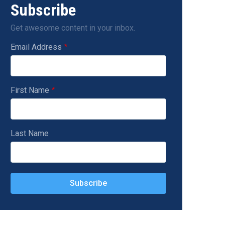
Subscribe
Get awesome content in your inbox.
Email Address
First Name
Last Name