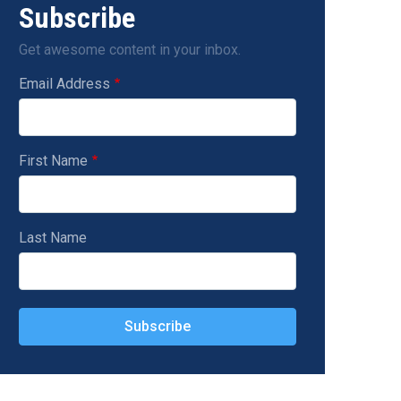
Subscribe
Get awesome content in your inbox.
Email Address
First Name
Last Name