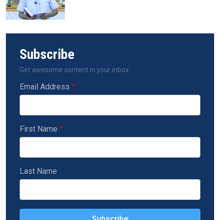
Subscribe
Get awesome content in your inbox.
Email Address
First Name
Last Name