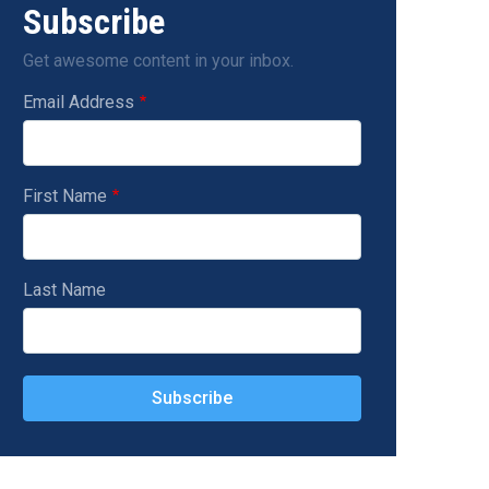
Subscribe
Get awesome content in your inbox.
Email Address
First Name
Last Name