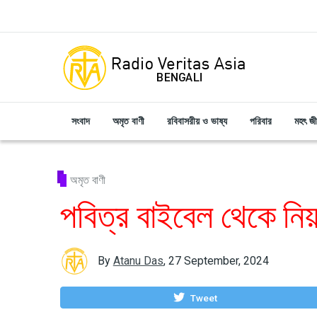
Skip to main content
সংবাদ
অমৃত বাণী
রবিবাসরীয় ও ভাষ্য
পরিবার
মহৎ জ
অমৃত বাণী
পবিত্র বাইবেল থেকে নি
By
Atanu Das
,
27 September, 2024
Tweet