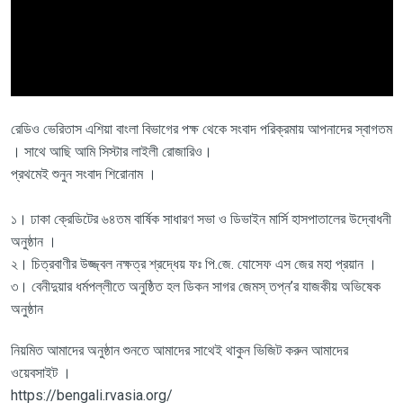
রেডিও ভেরিতাস এশিয়া বাংলা বিভাগের পক্ষ থেকে সংবাদ পরিক্রমায় আপনাদের স্বাগতম
। সাথে আছি আমি সিস্টার লাইলী রোজারিও।
প্রথমেই শুনুন সংবাদ শিরোনাম ।
১। ঢাকা ক্রেডিটের ৬৪তম বার্ষিক সাধারণ সভা ও ডিভাইন মার্সি হাসপাতালের উদ্বোধনী
অনুষ্ঠান ।
২। চিত্রবাণীর উজ্জ্বল নক্ষত্র শ্রদ্ধেয় ফঃ পি.জে. যোসেফ এস জের মহা প্রয়ান ।
৩। বেনীদুয়ার ধর্মপল্লীতে অনুষ্ঠিত হল ডিকন সাগর জেমস্ তপ্ন’র যাজকীয় অভিষেক
অনুষ্ঠান
নিয়মিত আমাদের অনুষ্ঠান শুনতে আমাদের সাথেই থাকুন ভিজিট করুন আমাদের
ওয়েবসাইট ।
https://bengali.rvasia.org/