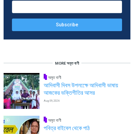
MORE অমৃত বাণী
অমৃত বাণী
আদিবাসী দিবস উপলক্ষেে আদিবাসী ভাষায়
আজকের ভক্তিগীতির আসর
Aug 09, 2026
অমৃত বাণী
পবিত্র বাইবেল থেকে পাঠ