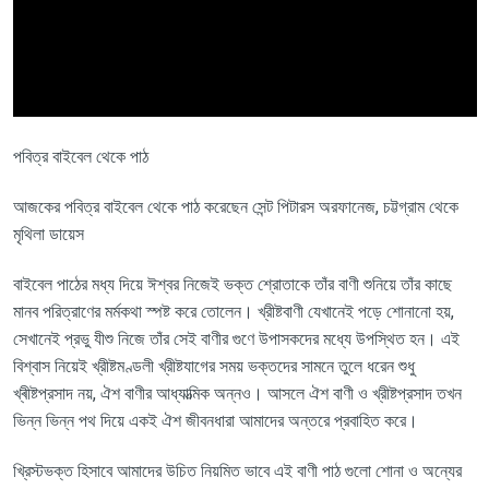
পবিত্র বাইবেল থেকে পাঠ
আজকের পবিত্র বাইবেল থেকে পাঠ করেছেন সেন্ট পিটারস অরফানেজ, চট্টগ্রাম থেকে
মৃথিলা ডায়েস
বাইবেল পাঠের মধ্য দিয়ে ঈশ্বর নিজেই ভক্ত শ্রোতাকে তাঁর বাণী শুনিয়ে তাঁর কাছে
মানব পরিত্রাণের মর্মকথা স্পষ্ট করে তোলেন। খ্রীষ্টবাণী যেখানেই পড়ে শোনানো হয়,
সেখানেই প্রভু যীশু নিজে তাঁর সেই বাণীর গুণে উপাসকদের মধ্যে উপস্থিত হন। এই
বিশ্বাস নিয়েই খ্রীষ্টমণ্ডলী খ্রীষ্টযাগের সময় ভক্তদের সামনে তুলে ধরেন শুধু
খ্ৰীষ্টপ্রসাদ নয়, ঐশ বাণীর আধ্যাত্মিক অন্নও। আসলে ঐশ বাণী ও খ্রীষ্টপ্রসাদ তখন
ভিন্ন ভিন্ন পথ দিয়ে একই ঐশ জীবনধারা আমাদের অন্তরে প্রবাহিত করে।
খ্রিস্টভক্ত হিসাবে আমাদের উচিত নিয়মিত ভাবে এই বাণী পাঠ গুলো শোনা ও অন্যের