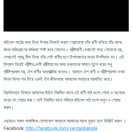
বাইবেল পাঠের মধ্য দিয়ে ঈশ্বর নিজেই ভক্ত শ্রোতাকে তাঁর বাণী শুনিয়ে তাঁর কাছে
মানব পরিত্রাণের মর্মকথা স্পষ্ট করে তোলেন। খ্রীষ্টবাণী যেখানেই পড়ে শোনানো হয়,
সেখানেই প্রভু যীশু নিজে তাঁর সেই বাণীর গুণে উপাসকদের মধ্যে উপস্থিত হন। এই
বিশ্বাস নিয়েই খ্রীষ্টমণ্ডলী খ্রীষ্টযাগের সময় ভক্তদের সামনে তুলে ধরেন শুধু
খ্ৰীষ্টপ্রসাদ নয়, ঐশ বাণীর আধ্যাত্মিক অন্নও। আসলে ঐশ বাণী ও খ্রীষ্টপ্রসাদ তখন
ভিন্ন ভিন্ন পথ দিয়ে একই ঐশ জীবনধারা আমাদের অন্তরে প্রবাহিত করে।
খ্রিস্টভক্ত হিসাবে আমাদের উচিত নিয়মিত ভাবে এই বাণী পাঠ গুলো শোনা ও অন্যের
মধ্যে তা শেয়ার করা। তাই নিয়মিত ভাবে পবিত্র বাইবেল পাঠ গুলো শুনুন ও শেয়ার
করুন।
এছাড়াও সকল সামাজিক যোগাযোগ মাধ্যমে আমাদের সাথে যুক্ত হতে ভিজিট করুন ।
Facebook:
http://facebook.com/veritasbangla