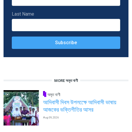
Last Name
MORE অমৃত বাণী
অমৃত বাণী
আদিবাসী দিবস উপলক্ষেে আদিবাসী ভাষায়
আজকের ভক্তিগীতির আসর
Aug 09, 2026