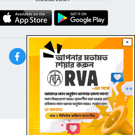
DOWNLOAD RVA APP
STAY CONNECTED WITH US!
×
FOOTER
Contact
|
Dark theme