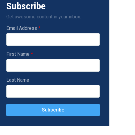
Subscribe
Get awesome content in your inbox.
Email Address
First Name
Last Name