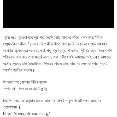
প্রতি বছর প্রহেলা নভেম্বর মাতা মন্ডলি অতি আনন্দের সহিত পালন করে "নিখিল
সাধুসাধ্বীর পর্বদিবস”। আর এই পর্বদিবসটিতে মাতা মন্ডলি স্মরণ করে, সেই অসংখ্য
অগণিত খ্রীষ্টভক্তদের কথা, যারা সাধু শ্রেণীভুক্ত না হলেও, খ্রীষ্টের রক্ত সিঞ্চনে ঐশ
পবিত্রতা লাভ করে তারা স্বর্গে আছেন, এবং তাঁরা সবাই আমাদের ভাই-বোন, আমাদের
আত্মীয় স্বজন, তাঁরা চিরজীবিত, ঈশ্বরের সামনে তাঁরা আমাদের মঙ্গল কামনায় নিত্যই
প্রার্থনা জানিয়ে থাকেন।
উপস্থাপনায় : ফাদার নিখিল গমেজ
সম্পাদানা : রিপন আব্রাহাম টলেন্টিনু
নিয়মিত আমাদের অনুষ্ঠান শুনতে আমাদের সাথেই থাকুন ভিজিট করুন আমাদের
ওয়েবসাইট ।
https://bengali.rvasia.org/