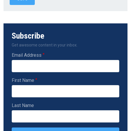
Subscribe
Get awesome content in your inbox.
Email Address
First Name
Last Name