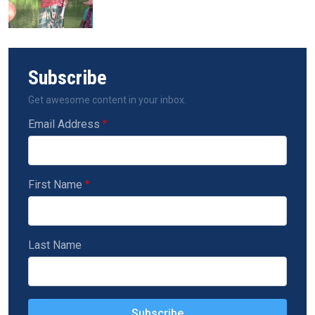
Subscribe
Get awesome content in your inbox.
Email Address
First Name
Last Name