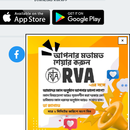
DOWNLOAD RVA APP
STAY CONNECTED WITH US!
×
FOOTER
Contact
|
Dark theme