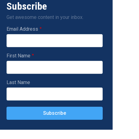
Subscribe
Get awesome content in your inbox.
Email Address
First Name
Last Name