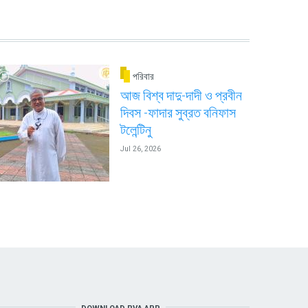
পরিবার
আজ বিশ্ব দাদু-দাদী ও প্রবীন
দিবস -ফাদার সুব্রত বনিফাস
টলেন্টিনু
Jul 26, 2026