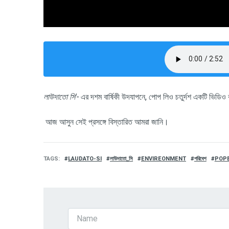
লাউদাতো সি
'-
এর দশম বার্ষিকী উদযাপনে, পোপ লিও চতুর্দশ একটি ভিডিও 
আজ আসুন সেই প্রসঙ্গে বিস্তারিত আমরা জানি।
TAGS
LAUDATO-SI
লাউদাতো_সি
ENVIREONMENT
পরিবেশ
POPE