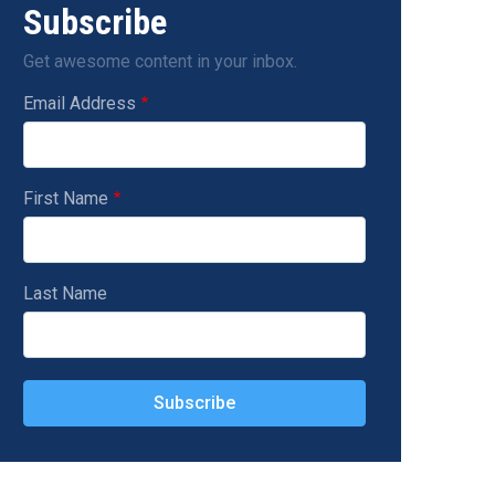
Subscribe
Get awesome content in your inbox.
Email Address
First Name
Last Name