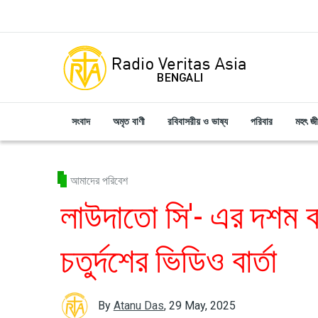
Skip to main content
সংবাদ
অমৃত বাণী
রবিবাসরীয় ও ভাষ্য
পরিবার
মহৎ জ
আমাদের পরিবেশ
লাউদাতো সি'- এর দশম ব
চতুর্দশের ভিডিও বার্তা
By
Atanu Das
,
29 May, 2025