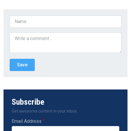
Subscribe
Get awesome content in your inbox.
Email Address