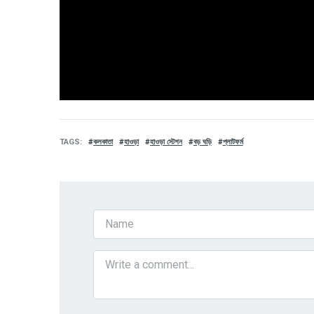
TAGS
কলকাতা
হাওড়া
হাওড়া স্টেশন
বড় ঘড়ি
প্লাটফর্ম