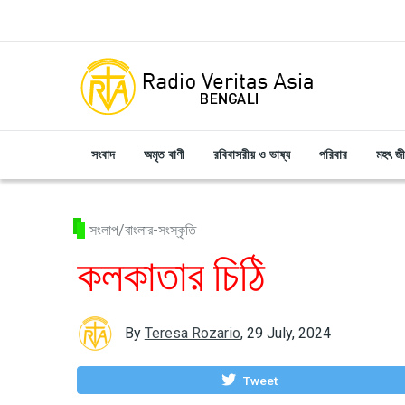
Skip to main content
সংবাদ
অমৃত বাণী
রবিবাসরীয় ও ভাষ্য
পরিবার
মহৎ জ
সংলাপ/বাংলার-সংস্কৃতি
কলকাতার চিঠি
By
Teresa Rozario
,
29 July, 2024
Tweet