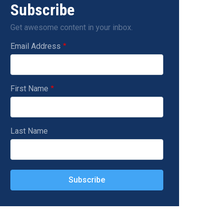
Subscribe
Get awesome content in your inbox.
Email Address
First Name
Last Name