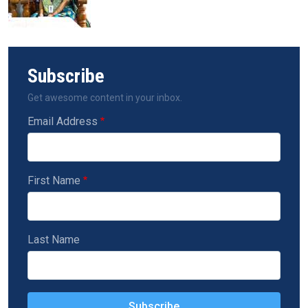
Subscribe
Get awesome content in your inbox.
Email Address
First Name
Last Name