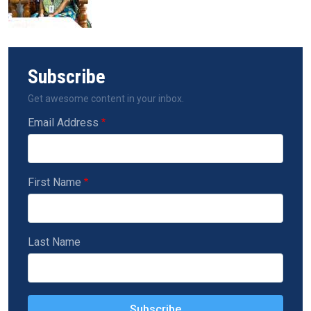
Subscribe
Get awesome content in your inbox.
Email Address
First Name
Last Name