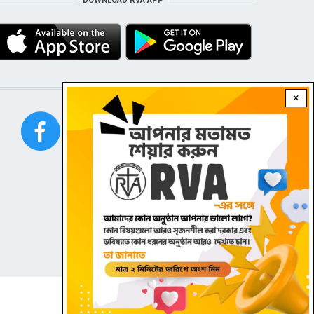
DOWNLOAD RVA APP
STAY CONNECTED WITH US!
×
FOOTER
Contact
|
Dark theme