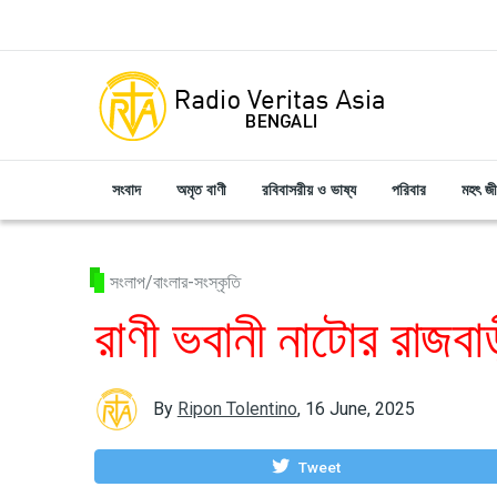
Skip to main content
সংবাদ
অমৃত বাণী
রবিবাসরীয় ও ভাষ্য
পরিবার
মহৎ জ
সংলাপ/বাংলার-সংস্কৃতি
রাণী ভবানী নাটোর রাজবাড়
By
Ripon Tolentino
,
16 June, 2025
Tweet