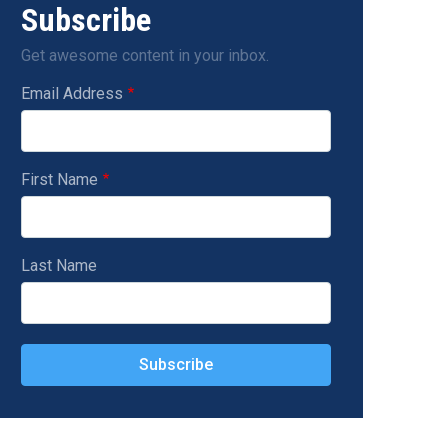
Subscribe
Get awesome content in your inbox.
Email Address
First Name
Last Name