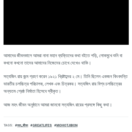
আমাদের জীবনকালে আমরা নানা মহান ব্যক্তিদের কথা বইতে পড়ি
,
লোকমুখে শুনি বা
কখনো কখনো তাদের আমাদের নিজেদের চোখে দেখেও থাকি
।
সত্যজিৎ রায়
জন্ম গ্রহণ করেন ১৯২১ খ্রিষ্টাব্দের ২ মে। তিনি
ছিলেন একজন কিংবদন্তি
ভারতীয় চলচ্চিত্র পরিচালক
,
লেখক এবং চিত্রকর
।
সত্যজিৎ রায় বিশ্ব চলচ্চিত্রের
অন্যতম শ্রেষ্ঠ নির্মাতা হিসেবে স্বীকৃত।
আজ মহৎ জীবন অনুষ্ঠানে আমরা জানবো
সত্যজিৎ
রায়ের
প্রসঙ্গে কিছু কথা।
TAGS
মহৎ_জীবন
GREATLIFES
MOHOTJIBON