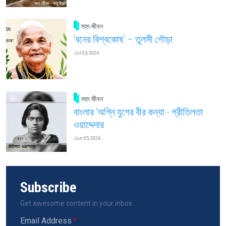
মহৎ জীবন
‘বনের বিশ্বকোষ’ – তুলসী গৌড়া
Jul 03, 2026
মহৎ জীবন
বাংলার ‘অগ্নি যুগের বীর কন্যা - প্রীতিলতা
ওয়াদ্দেদার
Jun 05, 2026
Subscribe
Get awesome content in your inbox.
Email Address