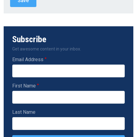
Subscribe
Get awesome content in your inbox.
Email Address
First Name
Last Name