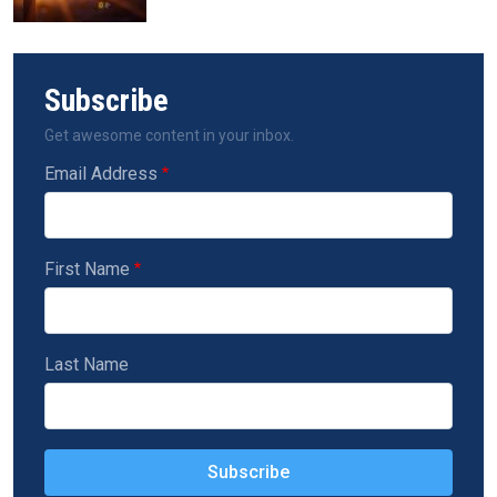
Subscribe
Get awesome content in your inbox.
Email Address
First Name
Last Name