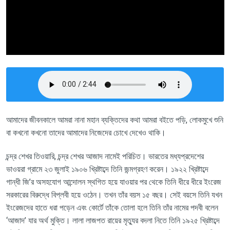
আমাদের জীবনকালে আমরা নানা মহান ব্যক্তিদের কথা আমরা বইতে পড়ি
, লোকমুখে শুনি
বা কখনো কখনো তাদের আমাদের নিজেদের চোখে দেখেও থাকি
।
চন্দ্র শেখর তিওয়ারি, চন্দ্র শেখর আজাদ নামেই পরিচিত। ভারতের মধ্যপ্রদেশের
ভাওয়রা গ্রামে ২৩ জুলাই ১৯০৬ খ্রিষ্টাব্দে তিনি জন্মগ্রহণ করেন। ১৯২২ খ্রিষ্টাব্দে
গান্ধী জি’র অসহযোগ আন্দোলন স্থগিত হয়ে যাওয়ার পর থেকে তিনি ধীরে ধীরে ইংরেজ
সরকারের বিরুদ্ধে বিপ্লবী হয়ে ওঠেন। তখন তাঁর বয়স ১৫ বছর। সেই বয়সে তিনি যখন
ইংরেজদের হাতে ধরা পড়েন এবং কোর্টে তাঁকে তোলা হলে তিনি তাঁর নামের পদবী বলেন
‘আজাদ’ যার অর্থ মুক্তি। লালা লাজপত রায়ের মৃত্যুর বদলা নিতে তিনি ১৯২৫ খ্রিষ্টাব্দে