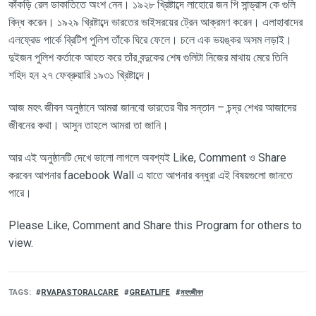
কাঁকড়ি রেল ডাকাতিতে অংশ নেন। ১৯২৮ খ্রিষ্টাব্দে লাহোরে জন পি সান্ড্রাস কে গুলি
বিদ্ধ করেন। ১৯২৯ খ্রিষ্টাব্দে ভারতের ভাইসরয়ের ট্রেন আক্রমণ করেন। এলাহাবাদের
এলফ্রেড পার্কে ব্রিটিশ পুলিশ তাঁকে ঘিরে ফেলে। চলে এক ভয়ঙ্কর অসম লড়াই।
দুইজন পুলিশ কর্তাকে আহত করে তাঁর বন্দুকের শেষ গুলিটা নিজের মাথায় মেরে তিনি
শহিদ হন ২৭ ফেব্রুয়ারি ১৯৩১ খ্রিষ্টাব্দে।
আজ মহৎ জীবন অনুষ্ঠানে আমরা জানবো
ভারতের বীর সন্তান – চন্দ্র শেখর আজাদের
জীবনের কথা। আসুন
তাহলে
আমরা তা জানি।
আর এই অনুষ্ঠানটি দেখে ভালো লাগলে অবশ্যই
Like, Comment ও Share
করবেন আপনার facebook Wall এ যাতে আপনার বন্ধুরা এই বিষয়গুলো জানতে
পারে
।
Please Like, Comment and Share this Program for others to
view.
TAGS
RVAPASTORALCARE
GREATLIFE
মহৎজীবন