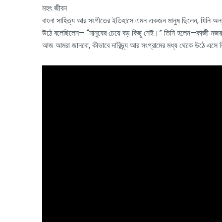
মহৎ জীবন
বাংলা সাহিত্য আর সংগীতের ইতিহাসে এমন একজন মানুষ ছিলেন, যিনি অন্যায়
উঠে বলেছিলেন— “মানুষের চেয়ে বড় কিছু নেই।” তিনি হলেন—কাজী নজ
আজ আমরা জানবো, কীভাবে দারিদ্র্য আর সংগ্রামের মধ্য থেকে উঠে এসে ত