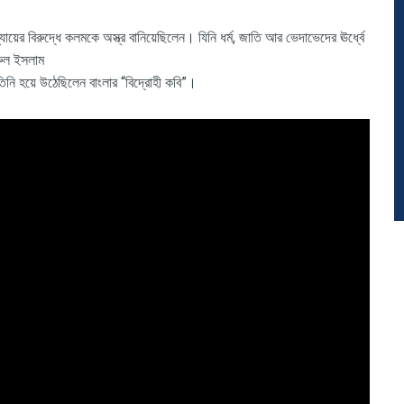
ের বিরুদ্ধে কলমকে অস্ত্র বানিয়েছিলেন। যিনি ধর্ম, জাতি আর ভেদাভেদের ঊর্ধ্বে
রুল ইসলাম
িনি হয়ে উঠেছিলেন বাংলার “বিদ্রোহী কবি”।