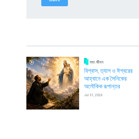
মহৎ জীবন
বিশ্বাস, ত্যাগ ও ঈশ্বরের
আহ্বানে এক সৈনিকের
অলৌকিক রূপান্তর
Jul 31, 2026