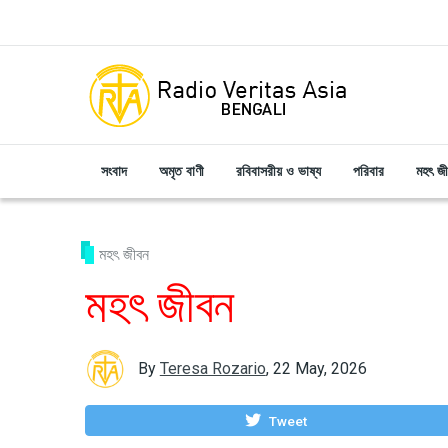
Skip to main content
সংবাদ
অমৃত বাণী
রবিবাসরীয় ও ভাষ্য
পরিবার
মহৎ জ
মহৎ জীবন
মহৎ জীবন
By
Teresa Rozario
,
22 May, 2026
Tweet