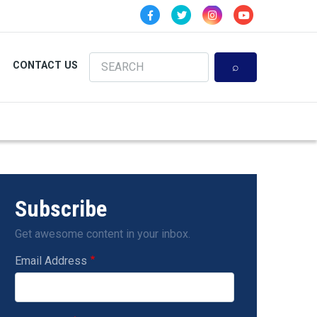
Search
CONTACT US
Subscribe
Get awesome content in your inbox.
Email Address